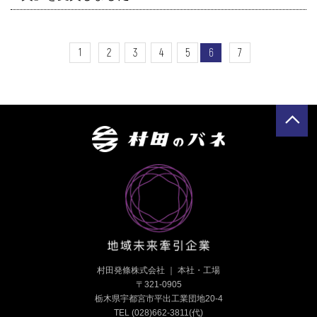
1
2
3
4
5
6
7
村田発條株式会社 ｜ 本社・工場
〒321-0905
栃木県宇都宮市平出工業団地20-4
TEL (028)662-3811
(代)