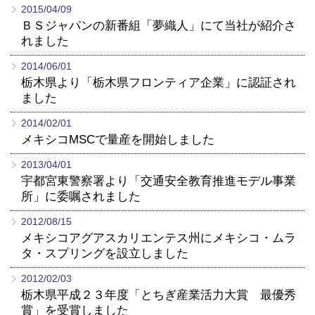
CONTACT
2015/04/09
ＢＳジャパンの新番組「夢織人」にて当社が紹介さ
れました
2014/06/01
栃木県より「栃木県フロンティア企業」に認証され
ました
2014/02/01
メキシコMSCで量産を開始しました
2013/04/01
宇都宮東警察署より「交通安全教育推進モデル事業
所」に委嘱されました
2012/08/15
メキシコアグアスカリエンテス州にメキシコ・ムラ
タ・スプリングを設立しました
2012/02/03
栃木県平成２３年度「とちぎ産業活力大賞 最優秀
賞」を受賞しました