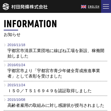
ENGLISH
INFORMATION
HOME
お知らせ
INFO
2016/11/18
宇都宮市清原工業団地に線ばね工場を新設、稼働開
COMPANY
始しました
2016/01/24
PRODUCTS
宇都宮市より「宇都宮市青少年健全育成推進事業
者」として表彰を受けました
TECHNOLOGY
2015/11/24
ＩＳＯ／ＴＳ１６９４９を認証取得しました
RECRUIT
2015/10/08
高齢者雇用の取組みに対し感謝状が授与されました