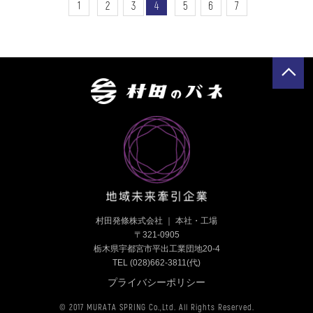
1
2
3
4
5
6
7
村田発條株式会社 ｜ 本社・工場
〒321-0905
栃木県宇都宮市平出工業団地20-4
TEL (028)662-3811
(代)
プライバシーポリシー
© 2017 MURATA SPRING Co.,Ltd. All Rights Reserved.