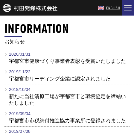
ENGLISH
INFORMATION
HOME
お知らせ
INFO
2020/01/31
宇都宮市健康づくり事業者表彰を受賞いたしました
COMPANY
2019/11/22
宇都宮市リーディング企業に認定されました
PRODUCTS
2019/10/04
新たに当社清原工場が宇都宮市と環境協定を締結い
TECHNOLOGY
たしました
2019/09/04
RECRUIT
宇都宮市市税納付推進協力事業所に登録されました
2019/07/08